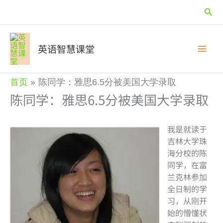
跳
搜
至
内
索
容
英语智慧课堂
首页
陈同学：雅思6.5分被美国大学录取
陈同学：雅思6.5分被美国大学录取
我是就读于
吉林大学珠
海分校的陈
同学，在富
兰克林参加
全日制的学
习，从刚开
始的懵懂状