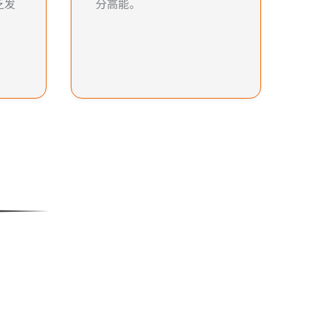
乏发
分高能。