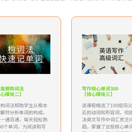
语高频构词法
写作核心单词300
核心模块二】
【核心模块三】
语构词法帮助学生从根本
该课程精选了100组词
理解并分析单词的构成，
近的动词和形容词，彻
而一通百通，每天轻松熟
决英文写作中词汇贫乏
50个单词，为阅读和写
题。掌握了这些核心单